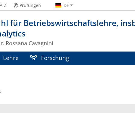
A-Z
Prüfungen
DE
hl für Betriebswirtschaftslehre, in
alytics
Dr. Rossana Cavagnini
Lehre
Forschung
t